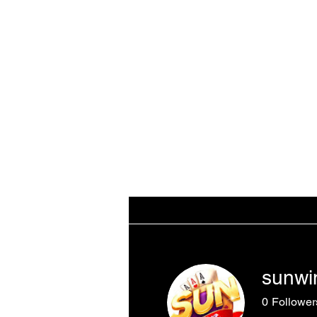
WORKING CLASS
Home
THE DATABA
CREATIVES
sunwi
0
Follower