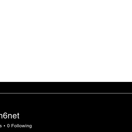
SE
Projects
Community
Support Us
Shop
About Us
n6net
s
0
Following