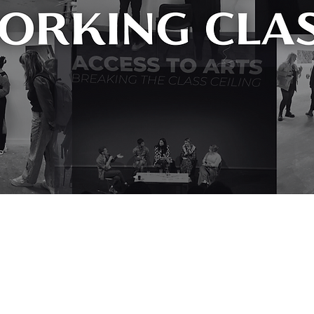
a need which is too often overlooked in the arts; that of the barriers 
trumental in initiating much-needed change that will see the art world 
earch their database in my research, it is a vital resource for any arts 
e financial resource is remarkable and I am excited to see what they wil