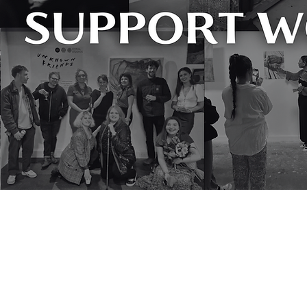
'Working Class Creatives' responds to 
getting on in our sector. They are ins
society it purports to serve. I often s
That they have got this far on so littl