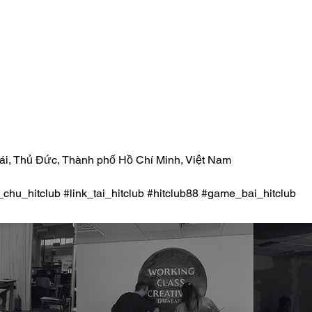
Lái, Thủ Đức, Thành phố Hồ Chí Minh, Việt Nam
g_chu_hitclub #link_tai_hitclub #hitclub88 #game_bai_hitclub