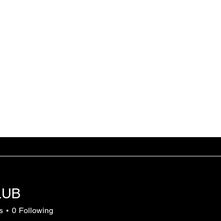
SE
Projects
Community
Support Us
Shop
About Us
LUB
s
0
Following