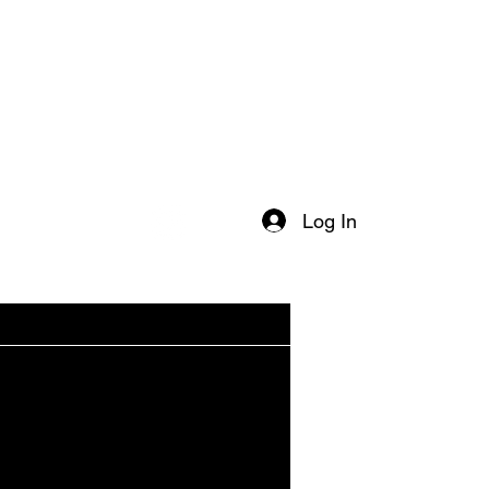
Log In
News
More