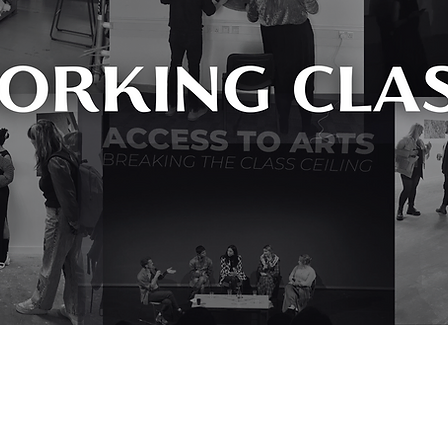
a need which is too often overlooked in the arts; that of the barriers 
trumental in initiating much-needed change that will see the art world 