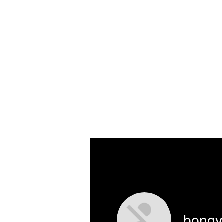
WORKING CLASS
Home
THE DATABA
CREATIVES
bongv