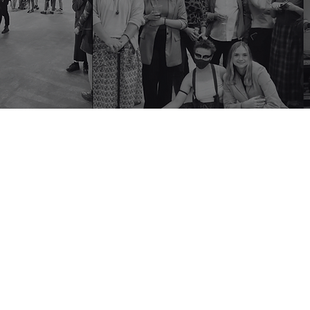
facing working-class artists from
become more inclusive and reflect the
professional working in culture today.
l achieve with further support.” Beth