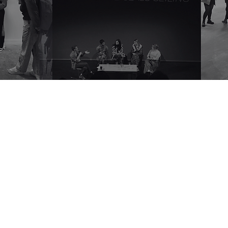
a need which is too often overlooked in the arts; that of the barriers 
trumental in initiating much-needed change that will see the art world 
earch their database in my research, it is a vital resource for any arts 
e financial resource is remarkable and I am excited to see what they wil
ion.