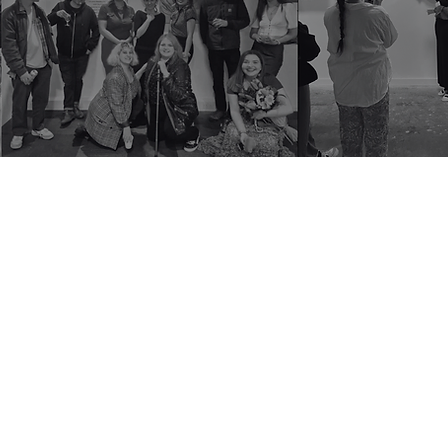
'Working Class Creatives' responds to 
getting on in our sector. They are ins
society it purports to serve. I often s
That they have got this far on so littl
Hughes, Curator, Arts Council Collect