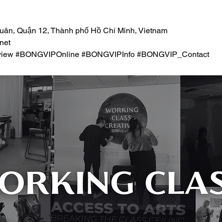
Xuân, Quận 12, Thành phố Hồ Chí Minh, Vietnam
net
iew #BONGVIPOnline #BONGVIPInfo #BONGVIP_Contact