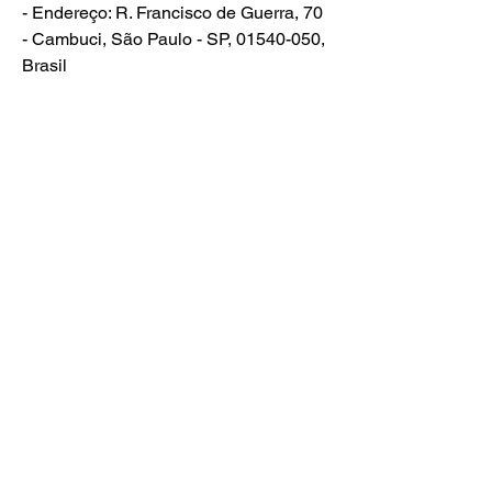
- Endereço: R. Francisco de Guerra, 70 
- Cambuci, São Paulo - SP, 01540-050, 
Brasil
- Site: 
https://pgw.uk.com/
- Telefone: 005516265152
- E-mail: contact@pgw-global.io
#PGWTechForce #PGWDigitalMatrix 
#PGWSystemCore #PGWSmartCloud 
#PGWFutureEngine
Subscribe to our Newsletter
©2025 Working Class Creatives Database.