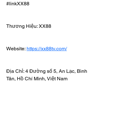
#linkXX88 
Thương Hiệu: XX88 
Website: 
https://xx88tv.com/
Địa Chỉ: 4 Đường số 5, An Lạc, Bình 
Tân, Hồ Chí Minh, Việt Nam 
Số Điện Thoại: 0983228109 
Email: support@xx88tv.com 