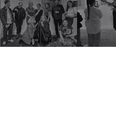
'Working Class Creatives' responds to 
getting on in our sector. They are ins
society it purports to serve. I often s
That they have got this far on so littl
Hughes, Curator, Arts Council Collect