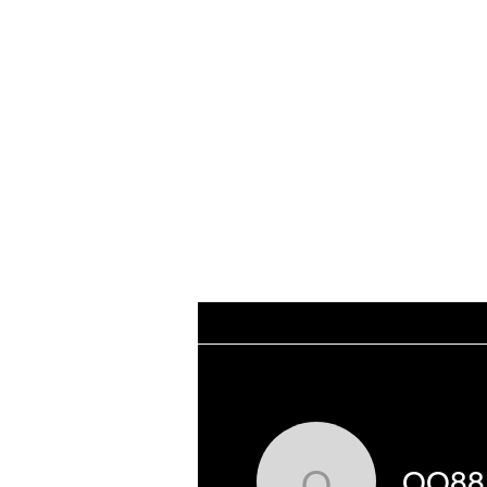
WORKING CLASS
Home
THE DATABA
CREATIVES
QQ88