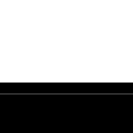
SE
Projects
Community
Support Us
Shop
About Us