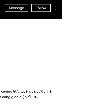
More actions
Message
Follow
casino trực tuyến, cá cược thể 
h cùng giao diện tối ưu, 