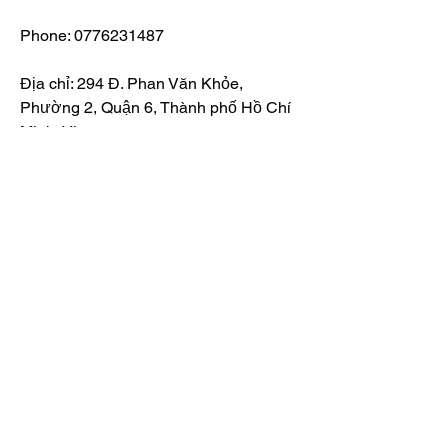
Phone: 0776231487
Địa chỉ: 294 Đ. Phan Văn Khỏe, 
Phường 2, Quận 6, Thành phố Hồ Chí 
Minh, Vietnam
Mail: support@dhl.mex.com
#SC88 #SC_88 #dhlmexcom 
#trangchu_sc88 #nhacai_sc88 
#linksc88
Subscribe to our Newsletter